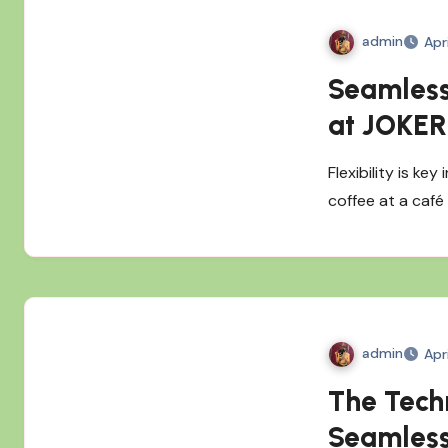
admin
Apr
Seamless
at JOKER
Flexibility is key in modern lifestyles. Whether you’re waiting for
coffee at a café
admin
Apr
The Tech
Seamless