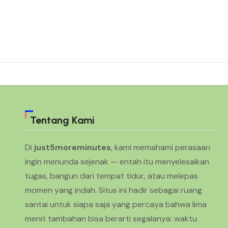
Skip
to
content
Tentang Kami
Di
just5moreminutes
, kami memahami perasaan
ingin menunda sejenak — entah itu menyelesaikan
tugas, bangun dari tempat tidur, atau melepas
momen yang indah. Situs ini hadir sebagai ruang
santai untuk siapa saja yang percaya bahwa lima
menit tambahan bisa berarti segalanya: waktu