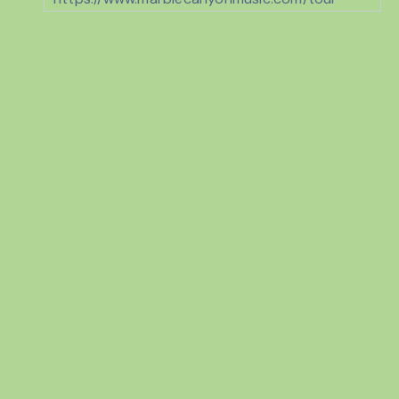
https://www.vintagevettes.net/inventory/
jawa11 situs
https://assemblee-tchad.org/