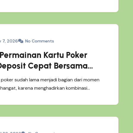
 7, 2026
No Comments
Permainan Kartu Poker
eposit Cepat Bersama
Pc Pendahuluan: Permainan
ker dan Perangkat yang Siap
hangat, karena menghadirkan kombinasi…
ng