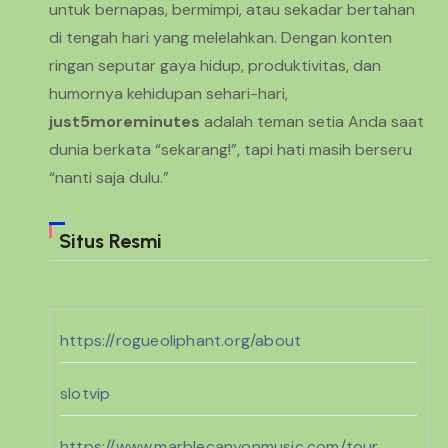
untuk bernapas, bermimpi, atau sekadar bertahan
di tengah hari yang melelahkan. Dengan konten
ringan seputar gaya hidup, produktivitas, dan
humornya kehidupan sehari-hari,
just5moreminutes
adalah teman setia Anda saat
dunia berkata “sekarang!”, tapi hati masih berseru
“nanti saja dulu.”
Situs Resmi
https://rogueoliphant.org/about
slotvip
https://www.marblecanyonmusic.com/tour